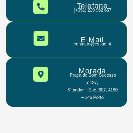
Telefone
(+351) 220 962 657
E-Mail
contacto@estiac.pt
Morada
Praça do Bom Sucesso
n°127,
6° andar – Esc. 607, 4150
– 146 Porto