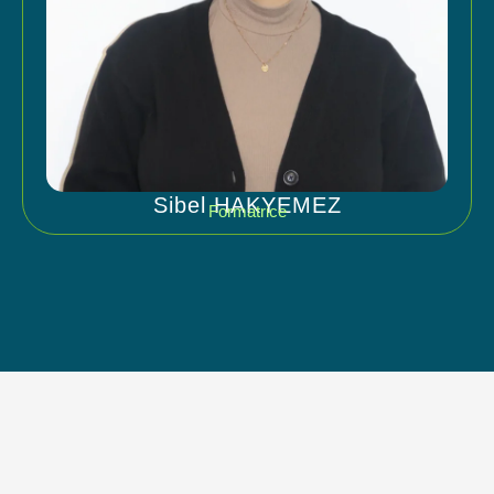
Sibel HAKYEMEZ
Formatrice